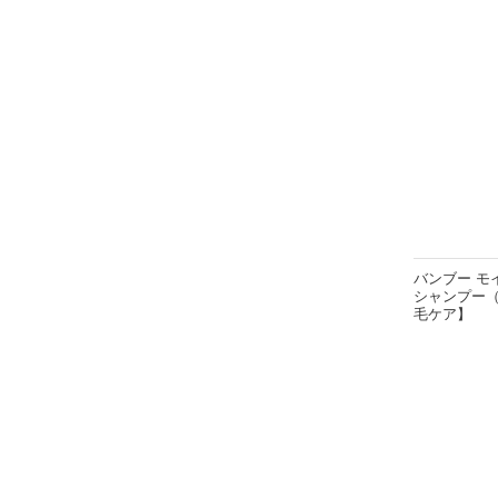
バンブー モ
シャンプー（
毛ケア】