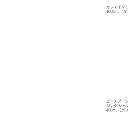
カフェイン 
1000mL【
ピーチブロッ
ジング シャ
400mL【