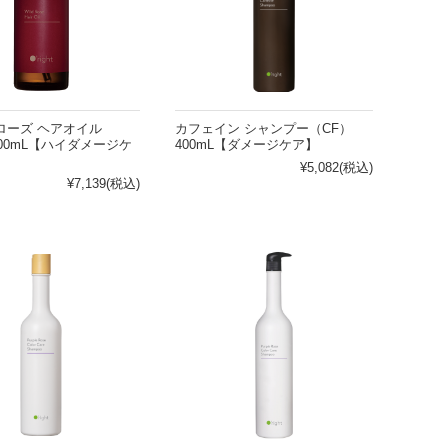
ローズ ヘアオイル
カフェイン シャンプー（CF）
00mL【ハイダメージケ
400mL【ダメージケア】
敏感肌
¥5,082
(税込)
¥7,139
(税込)
清涼感がほしい