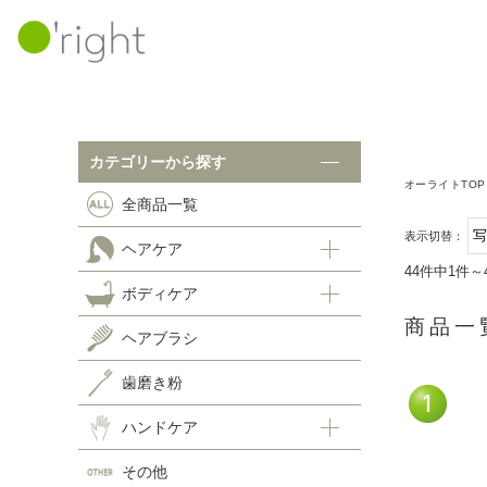
カテゴリーから探す
カテゴリーから探す
オーライトTOP
全商品一覧
ボ
全商品一覧
表示切替：
ヘアケア
ヘアケア
44件中1件～
ボディケア
シャンプー
ヘ
商品一
ヘアトリートメント
ヘアブラシ
スキャルプケア
歯
歯磨き粉
ホームケア
ハ
ハンドケア
その他