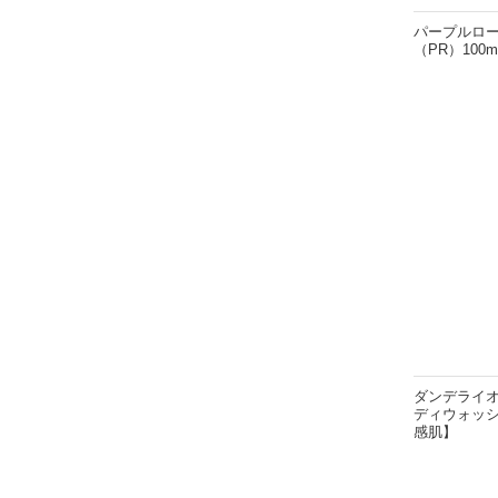
パープルロー
（PR）100m
ダンデライオ
ディウォッシ
感肌】