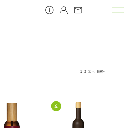
カメリア（CL）
ゴジベリー（GB）
1
2
次へ
最後へ
ダンデライオン（DL）
ピーチブロッサム（PB）
）
アイス クーリング（ICE）