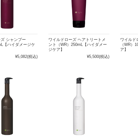
ハンドクリーム
の他
頭皮の悩みから探す
ズ シャンプー
ワイルドローズ ヘアトリートメ
ワイルド
0mL【ハイダメージケ
ント（WR）250mL【ハイダメー
（WR）1
ジケア】
ア】
パサつき
乾燥
¥5,082
(税込)
¥5,500
(税込)
ームがない
皮脂
らない
フケ・かゆみ