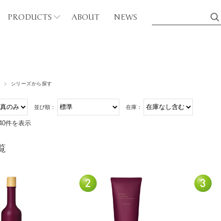
PRODUCTS
ABOUT
NEWS
シリーズから探す
シリーズから探す
ディケア
カフェイン（CF）
並び順：
在庫：
ボディウォッシュ
バンブー（BB）
40件を表示
マッサージオイル
ティーツリー（TT）
アブラシ
覧
グリーンティ（GT）
磨き粉
ゴールデンローズ（GR
ンドケア
パープルローズ（PR）
ハンドソープ