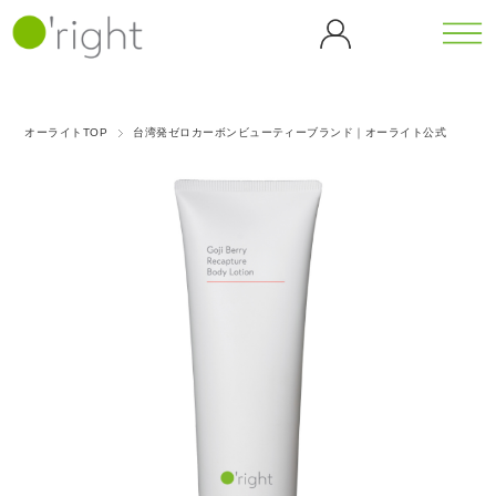
カテゴリーから探す
シリーズから探す
オーライトTOP
台湾発ゼロカーボンビューティーブランド｜オーライト公式
全商
ボデ
カフェ
カメリ
品一
ィケ
イン
ア
覧
ア
（CF）
（CL）
バンブ
ゴジベ
ボディウォ
ヘア
ー
リー
ッシュ
ケア
マッサージ
ダンデ
（BB）
（GB）
ティー
オイル
ヘア
ライオ
シャンプー
ツリー
ブラ
ン
ヘアトリー
ピーチ
（TT）
グリー
シ
トメント
（DL）
ブロッ
スキャルプ
歯磨
ンティ
サム
ケア
ゴール
アイス
き粉
（GT）
（PB）
ホームケア
ハン
デンロ
クーリ
ドケ
ーズ
ング
パープ
ア
（GR）
（ICE）
ルロー
ハンドソー
ズ
プ
ハンドクリ