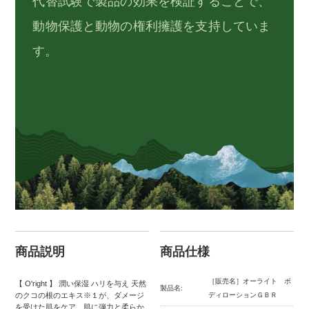
代替試験で製品の効果を検証することで、
動物保護と動物の権利擁護を支持していま
す。
商品説明
商品仕様
［販売名］オーライト ボ
【 O'right 】 潤い保湿 ハリを与え 天然
製品名:
のクコの根のエキス※１が、ダメージ
ディローションＧＢＲ
を受けた肌をケア、肌に弾力と柔らか