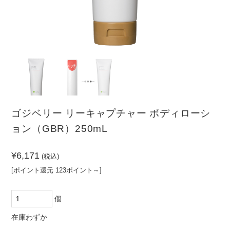
（PR）
ーム
その
他
髪の悩みから探す
頭皮の悩みから探す
クセ・パ
ノーマル
乾燥
敏感肌
サつき
ボリュー
清涼感が
ダメージ
皮脂
ムがない
ほしい
ゴジベリー リーキャプチャー ボディローシ
カラーダ
まとまら
フケ・か
ョン（GBR）250mL
メージ
ない
ゆみ
¥6,171
(税込)
[ポイント還元 123ポイント～]
個
在庫わずか