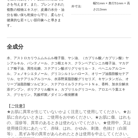
幅51mm × 奥行51mm × 高
さを与えます。また、ブレンドされた
外寸法:
複数の植物エキスが、皮膚の水分・油
さ213mm
分を補い保ち乾燥から守り、柔らかく
健康的な若々しい肌印象へと導きま
す。
全成分
水、アストロカリウムムルムル種子脂、ヤシ油、（カプリル酸／カプリン酸）ヤ
シアルキル、パンテノール、クコ根エキス、クランベアビシニカ種子油、マカデ
ミア種子油、異性化糖、ステアリン酸ポリグリセリル－３、ベヘニルアルコー
ル、フェノキシエタノール、グリコシルトレハロース、オリーブ油脂肪酸セテア
リル、セテアリルアルコール、水添野菜脂肪酸グリセリズ、キサンタンガム、オ
リーブ油脂肪酸ソルビタン、ステアロイルラクチレートＮａ、香料、加水分解水
添デンプン、ポリアクリル酸Ｎａ、カプリリルグリコール、アロエベラ葉エキ
ス、グリセリン、乳酸桿菌／ダイコン根発酵液
【ご注意】
★お肌に異常が生じていないかよく注意して使用してください。★お
肌に合わないときは、ご使用をおやめください。★お肌に傷、はれも
の、湿疹等、異常のあるときは使わないでください。★使用中、又は
使用後日光にあたって、赤味、はれ、かゆみ、刺激、色抜け（白斑
等）、黒ずみ等の異常があらわれたときは使用を中止してください。