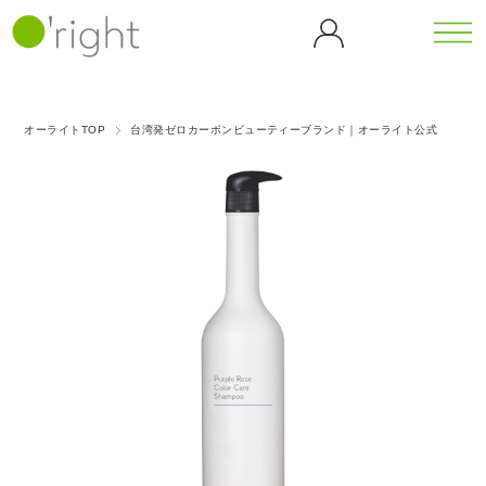
カテゴリーから探す
シリーズから探す
オーライトTOP
台湾発ゼロカーボンビューティーブランド｜オーライト公式
全商
ボデ
カフェ
カメリ
品一
ィケ
イン
ア
覧
ア
（CF）
（CL）
バンブ
ゴジベ
ボディウォ
ヘア
ー
リー
ッシュ
ケア
マッサージ
ダンデ
（BB）
（GB）
ティー
オイル
ヘア
ライオ
シャンプー
ツリー
ブラ
ン
ヘアトリー
ピーチ
（TT）
グリー
シ
トメント
（DL）
ブロッ
スキャルプ
歯磨
ンティ
サム
ケア
ゴール
アイス
き粉
（GT）
（PB）
ホームケア
ハン
デンロ
クーリ
ドケ
ーズ
ング
パープ
ア
（GR）
（ICE）
ルロー
ハンドソー
ズ
プ
ハンドクリ