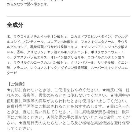
めらかなツヤ髪へ導きます。
全成分
水、ラウロイルメチルイセチオン酸Ｎａ、コカミドプロピルベタイン、デシルグ
ルコシド、パンテノール、ココアンホ酢酸Ｎａ、フェノキシエタノール、ラウリ
ルグルコシド、乳酸桿菌／ワサビ根発酵エキス、エチレンジアミンジコハク酸３
Ｎａ、香料、グリセリン、ヤシ油アルキルグルコシド、ポリクオタニウム－１
０、ダマスクバラ花エキス、オレイン酸グリセリル、ココイルグルタミン酸Ｎ
ａ、ラウリルグルコースカルボン酸Ｎａ、クリンバゾール、サリチル酸、クエン
酸、メラニン、レウコノストック／ダイコン根発酵液、スーパーオキシドジスム
ターゼ
【ご注意】
★お肌に合わないときは、ご使用をおやめください。★頭皮に傷、は
れもの、湿疹等、異常のあるときは使わないでください。★使用中や
使用後に刺激等の異常があらわれたときは使用を中止してください。
皮膚科専門医等にご相談されることをおすすめします。★目に入った
ときは、直ちに洗い流してください。目に異物感が残る場合は、眼科
医にご相談ください。★乳幼児の手の届かないところに保管してくだ
さい。★直射日光のあたらないところ及び極端な高温低温を避け保管
してください。