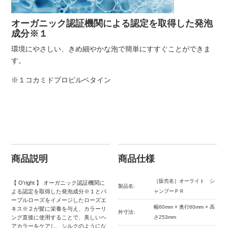
オーガニック認証機関による認定を取得した発泡
成分※１
環境にやさしい、きめ細やかな泡で簡単にすすぐことができま
す。
※１コカミドプロピルベタイン
商品説明
商品仕様
［販売名］オーライト シ
【 O'right 】 オーガニック認証機関に
製品名:
よる認定を取得した発泡成分※１とパ
ャンプーＰＲ
ープルローズをイメージしたローズエ
幅60mm × 奥行60mm × 高
キス※２が髪に栄養を与え、カラーリ
外寸法:
ング直後に使用することで、美しいヘ
さ253mm
アカラーをケアし、シルクのようにな