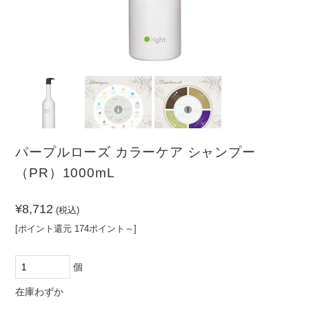
（PR）
ーム
その
他
髪の悩みから探す
頭皮の悩みから探す
クセ・パ
ノーマル
乾燥
敏感肌
サつき
ボリュー
清涼感が
ダメージ
皮脂
ムがない
ほしい
パープルローズ カラーケア シャンプー
カラーダ
まとまら
フケ・か
（PR）1000mL
メージ
ない
ゆみ
¥8,712
(税込)
[ポイント還元 174ポイント～]
個
在庫わずか