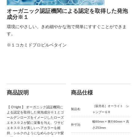
オーガニック認証機関による認定を取得した発泡
成分※１
環境にやさしい、きめ細やかな泡で簡単にすすぐことができま
す。
※１コカミドプロピルベタイン
商品説明
商品仕様
［販売名］オーライト シ
【 O'right 】 オーガニック認証機関に
製品名:
よる認定を取得した発泡成分※１とゴ
ャンプーＧＲ
ールデンローズをイメージしたローズ
幅60mm × 奥行60mm × 高
エキス※２が髪に栄養を与え、ワサビ
外寸法:
エキス※３が美しいヘアカラーを維
さ253mm
持、シルクのようになめらかなツヤ髪