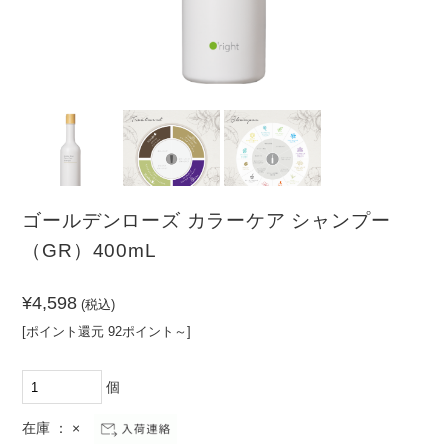
（PR）
ーム
その
他
髪の悩みから探す
頭皮の悩みから探す
クセ・パ
ノーマル
乾燥
敏感肌
サつき
ボリュー
清涼感が
ダメージ
皮脂
ムがない
ほしい
ゴールデンローズ カラーケア シャンプー
カラーダ
まとまら
フケ・か
（GR）400mL
メージ
ない
ゆみ
¥4,598
(税込)
[ポイント還元 92ポイント～]
個
在庫 ： ×