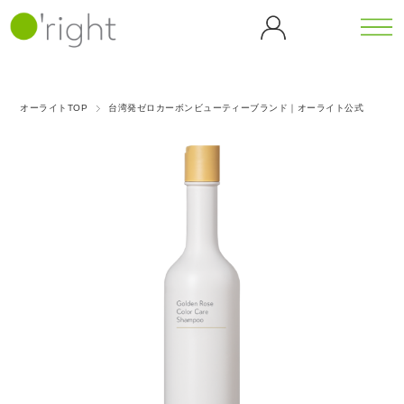
カテゴリーから探す
シリーズから探す
オーライトTOP
台湾発ゼロカーボンビューティーブランド｜オーライト公式
全商
ボデ
カフェ
カメリ
品一
ィケ
イン
ア
覧
ア
（CF）
（CL）
バンブ
ゴジベ
ボディウォ
ヘア
ー
リー
ッシュ
ケア
マッサージ
ダンデ
（BB）
（GB）
ティー
オイル
ヘア
ライオ
シャンプー
ツリー
ブラ
ン
ヘアトリー
ピーチ
（TT）
グリー
シ
トメント
（DL）
ブロッ
スキャルプ
歯磨
ンティ
サム
ケア
ゴール
アイス
き粉
（GT）
（PB）
ホームケア
ハン
デンロ
クーリ
ドケ
ーズ
ング
パープ
ア
（GR）
（ICE）
ルロー
ハンドソー
ズ
プ
ハンドクリ