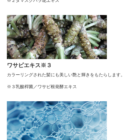
※２ダマスクバラ花エキス
ワサビエキス※３
カラーリングされた髪にも美しい艶と輝きをもたらします。
※３乳酸桿菌／ワサビ根発酵エキス