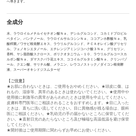
へ導きます。
全成分
水、ラウロイルメチルイセチオン酸Ｎａ、デシルグルコシド、コカミドプロピル
ベタイン、パンテノール、ラウロイルサルコシンＮａ、ココアンホ酢酸Ｎａ、乳
酸桿菌／ワサビ根発酵エキス、ラウリルグルコシド、ＰＣＡオレイン酸グリセリ
ル、フェノキシエタノール、エチレンジアミンジコハク酸３Ｎａ、グリセリン、
香料、ヤシ脂肪酸スクロース、ポリクオタニウム－１０、ラウリルグルコースカ
ルボン酸Ｎａ、ダマスクバラ花エキス、ココイルグルタミン酸Ｎａ、クリンバゾ
ール、クエン酸、サリチル酸、メラニン、レウコノストック／ダイコン根発酵
液、スーパーオキシドジスムターゼ
【ご注意】
★お肌に合わないときは、ご使用をおやめください。★頭皮に傷、は
れもの、湿疹等、異常のあるときは使わないでください。★使用中や
使用後に刺激等の異常があらわれたときは使用を中止してください。
皮膚科専門医等にご相談されることをおすすめします。★目に入った
ときは、直ちに洗い流してください。目に異物感が残る場合は、眼科
医にご相談ください。★乳幼児の手の届かないところに保管してくだ
さい。★直射日光のあたらないところ及び極端な高温低温を避け保管
してください。
★開封後はご使用期限に関わらずお早めにお使いください。