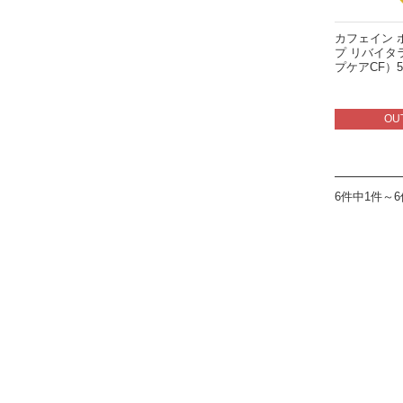
カフェイン 
プ リバイタ
プケアCF）5
OU
6件中1件～