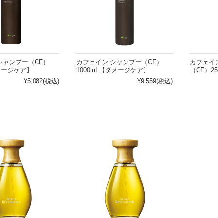
ハンドクリーム
の他
頭皮の悩みから探す
シャンプー（CF）
カフェイン シャンプー（CF）
カフェイ
ダメージケア】
1000mL【ダメージケア】
（CF）2
パサつき
乾燥
¥5,082
(税込)
¥9,559
(税込)
ームがない
皮脂
らない
フケ・かゆみ