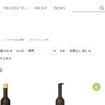
PRODUCTS
ABOUT
NEWS
シリーズから探す
シリーズから探す
カフェイン（CF）
ディケア
カフェイン（CF）
並び順：
在庫：
ボディウォッシュ
バンブー（BB）
6件を表示
マッサージオイル
ティーツリー（TT）
アブラシ
覧
グリーンティ（GT）
磨き粉
ゴールデンローズ（GR
ンドケア
パープルローズ（PR）
ハンドソープ