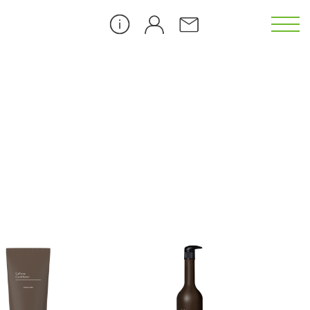
カメリア（CL）
ゴジベリー（GB）
ダンデライオン（DL）
ピーチブロッサム（PB）
）
アイス クーリング（ICE）