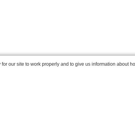
r our site to work properly and to give us information about how
CTS
ABOUT
NEWS
CONTENTS
CONTACT