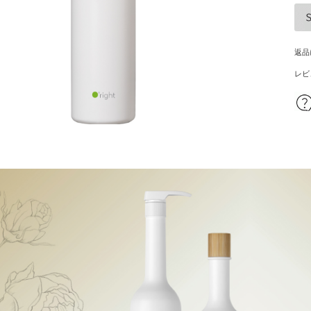
ハンドクリーム
の他
返品
頭皮の悩みから探す
レビ
パサつき
乾燥
ームがない
皮脂
らない
フケ・かゆみ