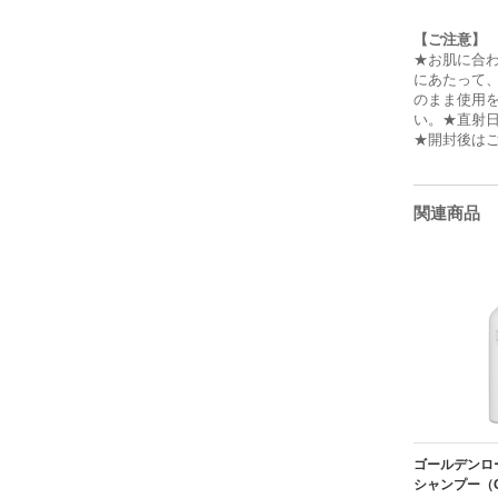
【ご注意】
★お肌に合
にあたって
のまま使用
い。★直射
★開封後は
関連商品
ゴールデンロ
シャンプー（G