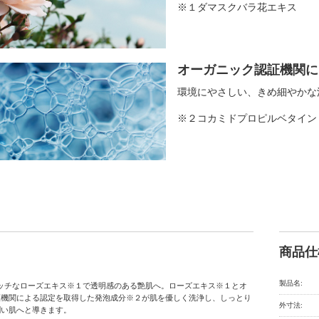
※１ダマスクバラ花エキス
オーガニック認証機関に
環境にやさしい、きめ細やかな
※２コカミドプロピルベタイン
商品仕
製品名:
ht 】リッチなローズエキス※１で透明感のある艶肌へ。ローズエキス※１とオ
証機関による認定を取得した発泡成分※２が肌を優しく洗浄し、しっとり
外寸法:
潤い肌へと導きます。