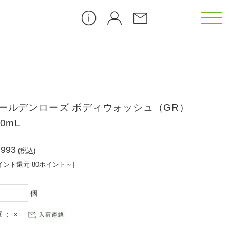
カメリア（CL）
ールデンローズ ボディウォッシュ（GR）
ゴジベリー（GB）
00mL
ダンデライオン（DL）
,993
(税込)
イント還元 80ポイント～]
ピーチブロッサム（PB）
個
）
アイス クーリング（ICE）
 ： ×