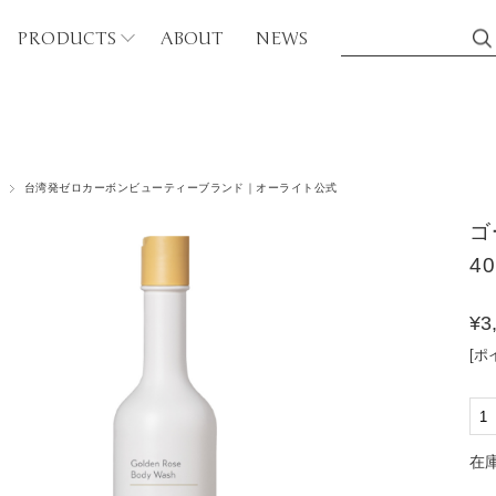
PRODUCTS
ABOUT
NEWS
シリーズから探す
台湾発ゼロカーボンビューティーブランド｜オーライト公式
ディケア
カフェイン（CF）
ゴ
ボディウォッシュ
バンブー（BB）
4
マッサージオイル
ティーツリー（TT）
¥3
アブラシ
[ポ
グリーンティ（GT）
磨き粉
ゴールデンローズ（GR
ンドケア
在庫
パープルローズ（PR）
ハンドソープ