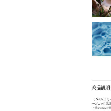
商品説明
【 O'rig
ーガニック認
と弾力のある