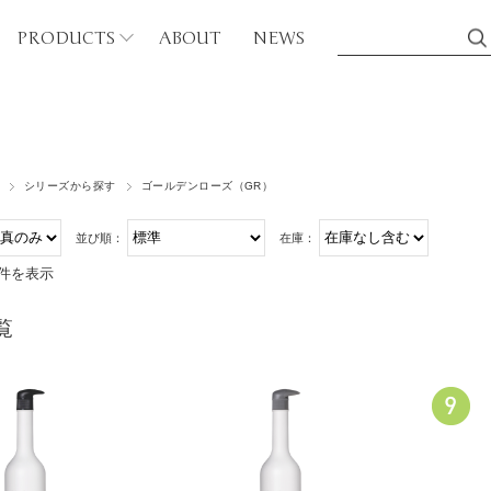
PRODUCTS
ABOUT
NEWS
シリーズから探す
シリーズから探す
ゴールデンローズ（GR）
ディケア
カフェイン（CF）
並び順：
在庫：
ボディウォッシュ
バンブー（BB）
6件を表示
マッサージオイル
ティーツリー（TT）
アブラシ
覧
グリーンティ（GT）
磨き粉
ゴールデンローズ（GR
ンドケア
パープルローズ（PR）
ハンドソープ