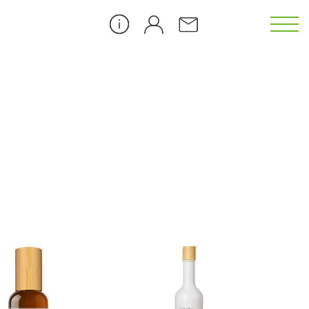
カメリア（CL）
ゴジベリー（GB）
ダンデライオン（DL）
ピーチブロッサム（PB）
）
アイス クーリング（ICE）