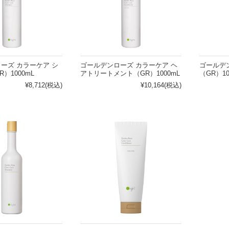
ハンドクリーム
の他
頭皮の悩みから探す
ーズ カラーケア シ
ゴールデンローズ カラーケア ヘ
ゴールデ
）1000mL
アトリートメント（GR）1000mL
（GR）10
パサつき
乾燥
¥8,712
(税込)
¥10,164
(税込)
ームがない
皮脂
らない
フケ・かゆみ