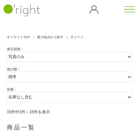
カテゴリーから探す
シリーズから探す
オーライトTOP
髪の悩みから探す
ダメージ
全商
ボデ
カフェ
カメリ
表示切替：
品一
ィケ
イン
ア
覧
ア
（CF）
（CL）
バンブ
ゴジベ
ボディウォ
ヘア
ー
リー
ッシュ
並び順：
ケア
マッサージ
ダンデ
（BB）
（GB）
ティー
オイル
ヘア
ライオ
シャンプー
ツリー
ブラ
ン
ヘアトリー
在庫：
ピーチ
（TT）
グリー
シ
トメント
（DL）
ブロッ
スキャルプ
歯磨
ンティ
サム
ケア
ゴール
アイス
き粉
（GT）
（PB）
ホームケア
ハン
15件中1件～15件を表示
デンロ
クーリ
ドケ
ーズ
ング
パープ
ア
（GR）
（ICE）
商品一覧
ルロー
ハンドソー
ズ
プ
ハンドクリ