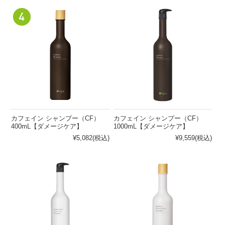
（PR）
ーム
その
他
髪の悩みから探す
頭皮の悩みから探す
クセ・パ
ノーマル
乾燥
敏感肌
サつき
ボリュー
清涼感が
ダメージ
皮脂
ムがない
ほしい
カフェイン シャンプー（CF）
カフェイン シャンプー（CF）
カラーダ
まとまら
フケ・か
400mL【ダメージケア】
1000mL【ダメージケア】
メージ
ない
ゆみ
¥5,082
(税込)
¥9,559
(税込)