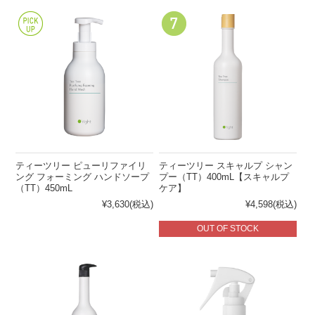
（PR）
ーム
その
他
髪の悩みから探す
頭皮の悩みから探す
クセ・パ
ノーマル
乾燥
敏感肌
サつき
ボリュー
清涼感が
ダメージ
皮脂
ムがない
ほしい
ティーツリー ピューリファイリ
ティーツリー スキャルプ シャン
カラーダ
まとまら
フケ・か
ング フォーミング ハンドソープ
プー（TT）400mL【スキャルプ
メージ
ない
ゆみ
（TT）450mL
ケア】
¥3,630
(税込)
¥4,598
(税込)
OUT OF STOCK