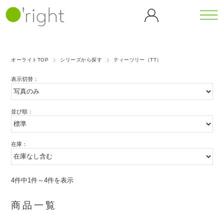
カテゴリーから探す
シリーズから探す
オーライトTOP
シリーズから探す
ティーツリー（TT）
全商
ボデ
カフェ
カメリ
表示切替：
品一
ィケ
イン
ア
覧
ア
（CF）
（CL）
バンブ
ゴジベ
ボディウォ
ヘア
ー
リー
ッシュ
並び順：
ケア
マッサージ
ダンデ
（BB）
（GB）
ティー
オイル
ヘア
ライオ
シャンプー
ツリー
ブラ
ン
ヘアトリー
在庫：
ピーチ
（TT）
グリー
シ
トメント
（DL）
ブロッ
スキャルプ
歯磨
ンティ
サム
ケア
ゴール
アイス
き粉
（GT）
（PB）
ホームケア
ハン
4件中1件～4件を表示
デンロ
クーリ
ドケ
ーズ
ング
パープ
ア
（GR）
（ICE）
商品一覧
ルロー
ハンドソー
ズ
プ
ハンドクリ