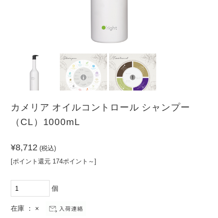
（PR）
ーム
その
他
髪の悩みから探す
頭皮の悩みから探す
クセ・パ
ノーマル
乾燥
敏感肌
サつき
ボリュー
清涼感が
ダメージ
皮脂
ムがない
ほしい
カメリア オイルコントロール シャンプー
カラーダ
まとまら
フケ・か
（CL）1000mL
メージ
ない
ゆみ
¥8,712
(税込)
[ポイント還元 174ポイント～]
個
在庫 ： ×