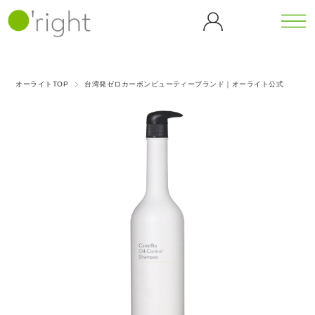
カテゴリーから探す
シリーズから探す
オーライトTOP
台湾発ゼロカーボンビューティーブランド｜オーライト公式
全商
ボデ
カフェ
カメリ
品一
ィケ
イン
ア
覧
ア
（CF）
（CL）
バンブ
ゴジベ
ボディウォ
ヘア
ー
リー
ッシュ
ケア
マッサージ
ダンデ
（BB）
（GB）
ティー
オイル
ヘア
ライオ
シャンプー
ツリー
ブラ
ン
ヘアトリー
ピーチ
（TT）
グリー
シ
トメント
（DL）
ブロッ
スキャルプ
歯磨
ンティ
サム
ケア
ゴール
アイス
き粉
（GT）
（PB）
ホームケア
ハン
デンロ
クーリ
ドケ
ーズ
ング
パープ
ア
（GR）
（ICE）
ルロー
ハンドソー
ズ
プ
ハンドクリ