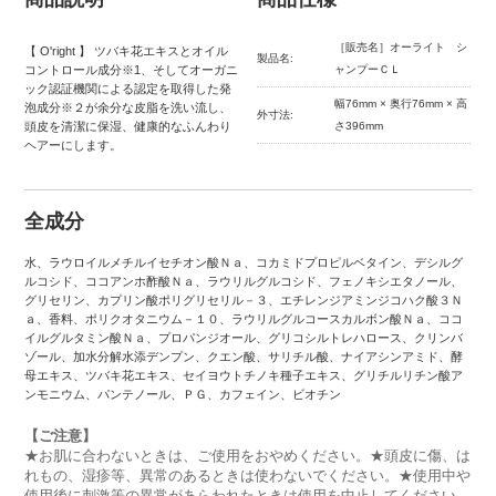
［販売名］オーライト シ
【 O'right 】 ツバキ花エキスとオイル
製品名:
コントロール成分※1、そしてオーガニ
ャンプーＣＬ
ック認証機関による認定を取得した発
幅76mm × 奥行76mm × 高
泡成分※２が余分な皮脂を洗い流し、
外寸法:
頭皮を清潔に保湿、健康的なふんわり
さ396mm
ヘアーにします。
全成分
水、ラウロイルメチルイセチオン酸Ｎａ、コカミドプロピルベタイン、デシルグ
ルコシド、ココアンホ酢酸Ｎａ、ラウリルグルコシド、フェノキシエタノール、
グリセリン、カプリン酸ポリグリセリル－３、エチレンジアミンジコハク酸３Ｎ
ａ、香料、ポリクオタニウム－１０、ラウリルグルコースカルボン酸Ｎａ、ココ
イルグルタミン酸Ｎａ、プロパンジオール、グリコシルトレハロース、クリンバ
ゾール、加水分解水添デンプン、クエン酸、サリチル酸、ナイアシンアミド、酵
母エキス、ツバキ花エキス、セイヨウトチノキ種子エキス、グリチルリチン酸ア
ンモニウム、パンテノール、ＰＧ、カフェイン、ビオチン
【ご注意】
★お肌に合わないときは、ご使用をおやめください。★頭皮に傷、は
れもの、湿疹等、異常のあるときは使わないでください。★使用中や
使用後に刺激等の異常があらわれたときは使用を中止してください。