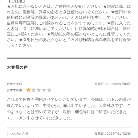
【ご注意】
★お肌に合わないときは、ご使用をおやめください。★頭皮に傷、は
れもの、湿疹等、異常のあるときは使わないでください。★使用中や
使用後に刺激等の異常があらわれたときは使用を中止してください。
皮膚科専門医等にご相談されることをおすすめします。★目に入った
ときは、直ちに洗い流してください。目に異物感が残る場合は、眼科
医にご相談ください。★乳幼児の手の届かないところに保管してくだ
さい。★直射日光のあたらないところ及び極端な高温低温を避け保管
してください。
お客様の声
残念です様
投稿日：
2025年05月09日
おすすめ度：
これまで何度も利用させていただいています。今回は、ボトルの蓋が
緩んでいたようで、中身が少し漏れ出ていました。大変残念です。こ
のようなことは初めてですが、以後、梱包等にはご留意いただきた
く、コメントさせていただきました。
こつぶみかん様
投稿日：
2024年01月23日