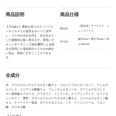
商品説明
商品仕様
［販売名］オーライト シ
【 O'right 】 爽快な香りのティーツリ
製品名:
ーオイル※１が頭皮をキレイに清浄
ャンプーＴＴ
し、フケやかゆみを抑え、生き生きと
幅76mm × 奥行76mm × 高
した健康的な髪へ導きます。環境にや
外寸法:
さしいオーガニック認証機関による認
さ396mm
定を取得した発泡成分※２のきめ細か
い泡は、簡単にすすぐことができま
す。
全成分
水、ラウロイルメチルイセチオン酸Ｎａ、コカミドプロピルベタイン、デシルグ
ルコシド、ココアンホ酢酸Ｎａ、フェノキシエタノール、ラウリルグルコシド、
ヤシ脂肪酸スクロース、グリセリン、メントール、ナイアシンアミド、ピリドキ
シンＨＣｌ、香料、ラウリルグルコースカルボン酸Ｎａ、ココイルグルタミン酸
Ｎａ、ティーツリー葉油、ポリクオタニウム－１０、クリンバゾール、クエン
酸、サリチル酸