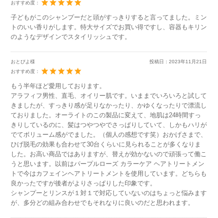
おすすめ度：
子どもがこのシャンプーだと頭がすっきりすると言ってました。ミン
トのいい香りがします。特大サイズでお買い得ですし、容器もキリン
のようなデザインでスタイリッシュです。
おとぴよ様
投稿日：
2023年11月21日
おすすめ度：
もう半年ほど愛用しております。
アラフィフ男性、直毛、オイリー肌です。いままでいろいろと試して
きましたが、すっきり感が足りなかったり、かゆくなったりで漂流し
ておりました。オーライトのこの製品に変えて、地肌は24時間すっ
きりしているのに、髪はつやつやでさっぱりしていて、しかもハリが
でてボリューム感がでました。（個人の感想です笑）おかげさまで、
ひげ脱毛の効果も合わせて30台くらいに見られることが多くなりま
した。お高い商品ではありますが、替えが効かないので頑張って働こ
うと思います。以前はパープルローズ カラーケア ヘアトリートメン
トで今はカフェインヘアトリートメントを使用しています。どちらも
良かったですが後者がよりさっぱりした印象です。
シャンプーとリンスが１対１で対応していないのはちょっと悩みます
が、多分どの組み合わせでもそれなりに良いのだと思われます。