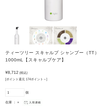
（PR）
ーム
その
他
髪の悩みから探す
頭皮の悩みから探す
クセ・パ
ノーマル
乾燥
敏感肌
サつき
ボリュー
清涼感が
ダメージ
皮脂
ムがない
ほしい
ティーツリー スキャルプ シャンプー（TT）
カラーダ
まとまら
フケ・か
1000mL【スキャルプケア】
メージ
ない
ゆみ
¥8,712
(税込)
[ポイント還元 174ポイント～]
個
在庫 ： ×