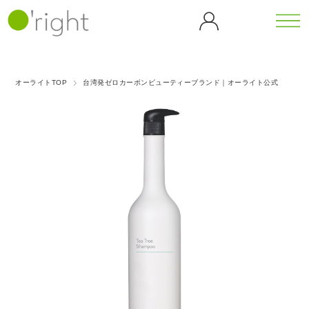
カテゴリーから探す
シリーズから探す
オーライトTOP
台湾発ゼロカーボンビューティーブランド｜オーライト公式
全商
ボデ
カフェ
カメリ
品一
ィケ
イン
ア
覧
ア
（CF）
（CL）
バンブ
ゴジベ
ボディウォ
ヘア
ー
リー
ッシュ
ケア
マッサージ
ダンデ
（BB）
（GB）
ティー
オイル
ヘア
ライオ
シャンプー
ツリー
ブラ
ン
ヘアトリー
ピーチ
（TT）
グリー
シ
トメント
（DL）
ブロッ
スキャルプ
歯磨
ンティ
サム
ケア
ゴール
アイス
き粉
（GT）
（PB）
ホームケア
ハン
デンロ
クーリ
ドケ
ーズ
ング
パープ
ア
（GR）
（ICE）
ルロー
ハンドソー
ズ
プ
ハンドクリ