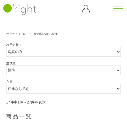
カテゴリーから探す
シリーズから探す
オーライトTOP
髪の悩みから探す
全商
ボデ
カフェ
カメリ
表示切替：
品一
ィケ
イン
ア
覧
ア
（CF）
（CL）
バンブ
ゴジベ
ボディウォ
ヘア
ー
リー
ッシュ
並び順：
ケア
マッサージ
ダンデ
（BB）
（GB）
ティー
オイル
ヘア
ライオ
シャンプー
ツリー
ブラ
ン
ヘアトリー
在庫：
ピーチ
（TT）
グリー
シ
トメント
（DL）
ブロッ
スキャルプ
歯磨
ンティ
サム
ケア
ゴール
アイス
き粉
（GT）
（PB）
ホームケア
ハン
27件中1件～27件を表示
デンロ
クーリ
ドケ
ーズ
ング
パープ
ア
（GR）
（ICE）
商品一覧
ルロー
ハンドソー
ズ
プ
ハンドクリ