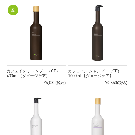
（PR）
ーム
その
他
髪の悩みから探す
頭皮の悩みから探す
クセ・パ
ノーマル
乾燥
敏感肌
サつき
ボリュー
清涼感が
ダメージ
皮脂
ムがない
ほしい
カフェイン シャンプー（CF）
カフェイン シャンプー（CF）
カラーダ
まとまら
フケ・か
400mL【ダメージケア】
1000mL【ダメージケア】
メージ
ない
ゆみ
¥5,082
(税込)
¥9,559
(税込)