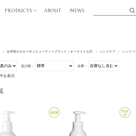
PRODUCTS
ABOUT
NEWS
シリーズから探す
台湾発ゼロカーボンビューティーブランド｜オーライト公式
ハンドケア
ハンドソ
ディケア
カフェイン（CF）
並び順：
在庫：
ボディウォッシュ
バンブー（BB）
3件を表示
マッサージオイル
ティーツリー（TT）
アブラシ
覧
グリーンティ（GT）
磨き粉
ゴールデンローズ（GR
ンドケア
パープルローズ（PR）
ハンドソープ