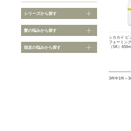
シリーズから探す
そ
髪の悩みから探す
髪の悩みから探す
シカカイ ピ
フォーミング
（SK）650m
頭皮の悩みから探す
ノーマル
クセ・
ダメージ
ボリュ
カラーダメージ
まとま
3件中1件～