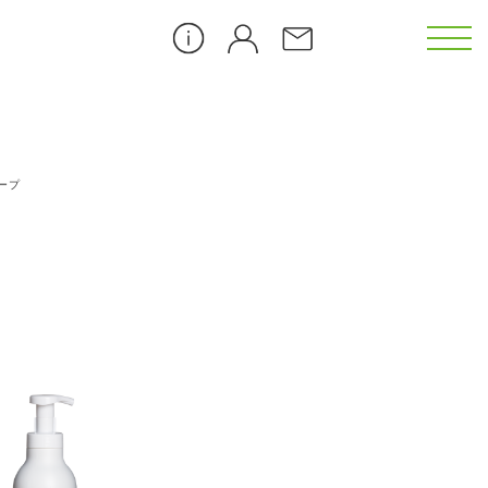
ープ
カメリア（CL）
ゴジベリー（GB）
ダンデライオン（DL）
ピーチブロッサム（PB）
）
アイス クーリング（ICE）