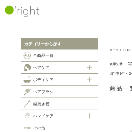
カテゴリーから探す
カテゴリーから探す
オーライトTOP
全商品一覧
ボ
全商品一覧
表示切替：
ヘアケア
ヘアケア
3件中1件～
ボディケア
シャンプー
ヘ
商品一
ヘアトリートメント
ヘアブラシ
スキャルプケア
歯
歯磨き粉
ホームケア
ハ
ハンドケア
その他