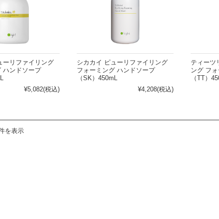
ハンドクリーム
の他
頭皮の悩みから探す
ューリファイリング
シカカイ ピューリファイリング
ティーツ
 ハンドソープ
フォーミング ハンドソープ
ング フ
L
（SK）450mL
（TT）45
パサつき
乾燥
¥5,082
(税込)
¥4,208
(税込)
ームがない
皮脂
らない
フケ・かゆみ
3件を表示