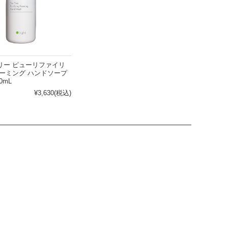
リー ピューリファイリ
ォーミング ハンドソープ
0mL
敏感肌
¥3,630
(税込)
清涼感がほしい