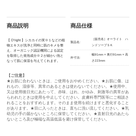
商品説明
商品仕様
［販売名］オーライト ハ
【 O'right 】シカカイの実※１などの植
製品名:
物エキスが洗浄と同時に肌のキメを整
ンドソープＳＫ
え、オーガニック認証機関による認定
幅91mm × 奥行91mm × 高
を取得した発泡成分※２が細かい泡と
外寸法:
なって肌に保湿を与えてくれます。
さ223mm
【ご注意】
★お肌に合わないときは、ご使用をおやめください。★お肌に傷、は
れもの、湿疹等、異常のあるときは使わないでください。★使用中、
又は使用後日光にあたって、赤味、はれ、かゆみ、刺激等の異常があ
らわれたときは使用を中止してください。皮膚科専門医等にご相談さ
れることをおすすめします。そのまま使用を続けますと悪化すること
があります。★目に入ったときは、直ちに洗い流してください。★乳
幼児の手の届かないところに保管してください。★直射日光のあたら
ないところ及び極端な高温低温を避け保管してください。