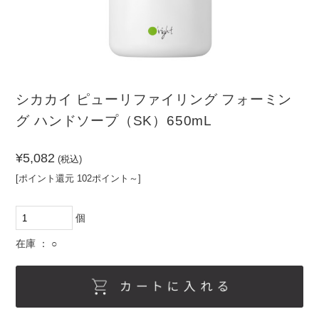
（PR）
ーム
その
他
髪の悩みから探す
頭皮の悩みから探す
シカカイ ピューリファイリング フォーミン
クセ・パ
ノーマル
乾燥
敏感肌
サつき
グ ハンドソープ（SK）650mL
ボリュー
清涼感が
ダメージ
皮脂
ムがない
ほしい
¥5,082
(税込)
カラーダ
まとまら
フケ・か
[ポイント還元 102ポイント～]
メージ
ない
ゆみ
個
在庫 ： ○