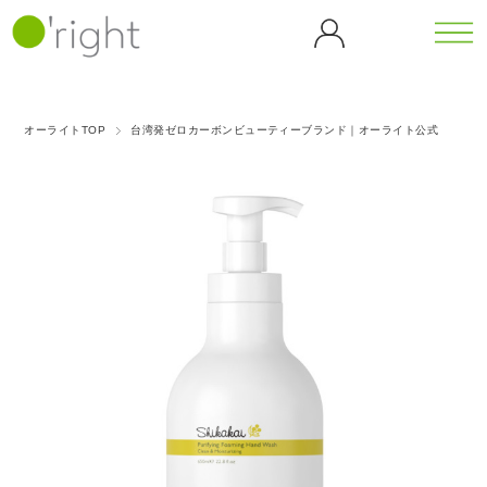
カテゴリーから探す
シリーズから探す
オーライトTOP
台湾発ゼロカーボンビューティーブランド｜オーライト公式
全商
ボデ
カフェ
カメリ
品一
ィケ
イン
ア
覧
ア
（CF）
（CL）
バンブ
ゴジベ
ボディウォ
ヘア
ー
リー
ッシュ
ケア
マッサージ
ダンデ
（BB）
（GB）
ティー
オイル
ヘア
ライオ
シャンプー
ツリー
ブラ
ン
ヘアトリー
ピーチ
（TT）
グリー
シ
トメント
（DL）
ブロッ
スキャルプ
歯磨
ンティ
サム
ケア
ゴール
アイス
き粉
（GT）
（PB）
ホームケア
ハン
デンロ
クーリ
ドケ
ーズ
ング
パープ
ア
（GR）
（ICE）
ルロー
ハンドソー
ズ
プ
ハンドクリ