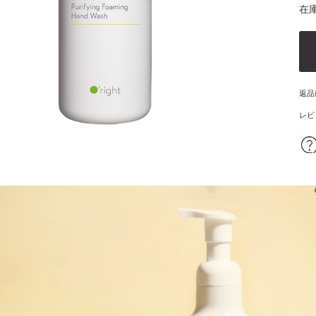
在庫
ハンドクリーム
の他
頭皮の悩みから探す
返品
パサつき
乾燥
レビ
ームがない
皮脂
らない
フケ・かゆみ