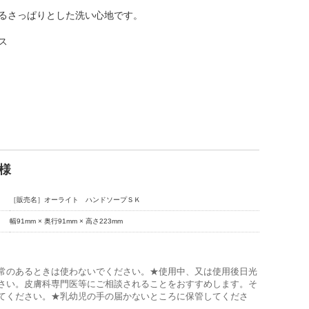
るさっぱりとした洗い心地です。
ス
様
［販売名］オーライト ハンドソープＳＫ
幅91mm × 奥行91mm × 高さ223mm
常のあるときは使わないでください。★使用中、又は使用後日光
さい。皮膚科専門医等にご相談されることをおすすめします。そ
てください。★乳幼児の手の届かないところに保管してくださ