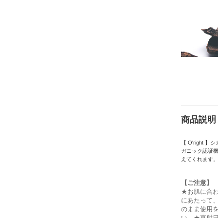
商品説明
【 O'rig
ガニック認証
えてくれます
【ご注意】
★お肌に合
にあたって
のまま使用
い。★直射