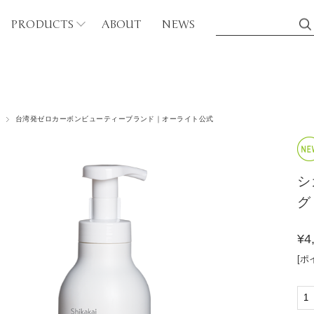
PRODUCTS
ABOUT
NEWS
シリーズから探す
台湾発ゼロカーボンビューティーブランド｜オーライト公式
ディケア
カフェイン（CF）
ボディウォッシュ
バンブー（BB）
マッサージオイル
シ
ティーツリー（TT）
グ
アブラシ
グリーンティ（GT）
¥4
磨き粉
[ポ
ゴールデンローズ（GR
ンドケア
パープルローズ（PR）
ハンドソープ