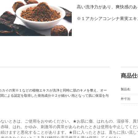
高い洗浄力があり、爽快感のあ
※１アカシアコンシナ果実エキ
商品仕
製品名:
ht 】シカカイの実※１などの植物エキスが洗浄と同時に肌のキメを整え、オー
機関による認定を取得した発泡成分※２が細かい泡となって肌に保湿を与
外寸法:
。
わないときは、ご使用をおやめください。★お肌に傷、はれもの、湿疹等、異
、赤味、はれ、かゆみ、刺激等の異常があらわれたときは使用を中止してくだ
を続けますと悪化することがあります。★目に入ったときは、直ちに洗い流し
日光のあたらないところ及び極端な高温低温を避け保管してください。