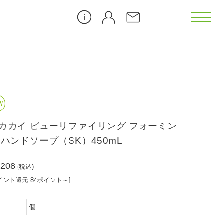
カメリア（CL）
ゴジベリー（GB）
カカイ ピューリファイリング フォーミン
ダンデライオン（DL）
 ハンドソープ（SK）450mL
ピーチブロッサム（PB）
,208
(税込)
イント還元 84ポイント～]
）
アイス クーリング（ICE）
個