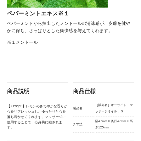
ペパーミントエキス※１
ペパーミントから抽出したメントールの清涼感が、皮膚を健や
かに保ち、さっぱりとした爽快感を与えてくれます。
※１メントール
商品説明
商品仕様
［販売名］オーライト マ
【 O'right 】レモンのさわやかな香りが
製品名:
心をリフレッシュし、ゆったりと心を
ッサージオイルＬＧ
落ち着かせてくれます。マッサージに
幅47mm × 奥行47mm × 高
使用することで、心身共に癒されま
外寸法:
す。
さ125mm