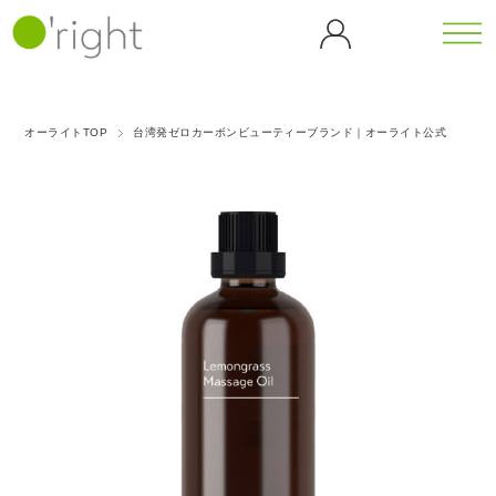
カテゴリーから探す
シリーズから探す
オーライトTOP
台湾発ゼロカーボンビューティーブランド｜オーライト公式
全商
ボデ
カフェ
カメリ
品一
ィケ
イン
ア
覧
ア
（CF）
（CL）
バンブ
ゴジベ
ボディウォ
ヘア
ー
リー
ッシュ
ケア
マッサージ
ダンデ
（BB）
（GB）
ティー
オイル
ヘア
ライオ
シャンプー
ツリー
ブラ
ン
ヘアトリー
ピーチ
（TT）
グリー
シ
トメント
（DL）
ブロッ
スキャルプ
歯磨
ンティ
サム
ケア
ゴール
アイス
き粉
（GT）
（PB）
ホームケア
ハン
デンロ
クーリ
ドケ
ーズ
ング
パープ
ア
（GR）
（ICE）
ルロー
ハンドソー
ズ
プ
ハンドクリ