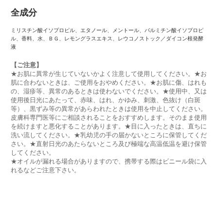
全成分
ミリスチン酸イソプロピル、エタノール、メントール、パルミチン酸イソプロピ
ル、香料、水、ＢＧ、レモングラスエキス、レウコノストック／ダイコン根発酵
液
【ご注意】
★お肌に異常が生じていないかよく注意して使用してください。★お
肌に合わないときは、ご使用をおやめください。★お肌に傷、はれも
の、湿疹等、異常のあるときは使わないでください。★使用中、又は
使用後日光にあたって、赤味、はれ、かゆみ、刺激、色抜け（白斑
等）、黒ずみ等の異常があらわれたときは使用を中止してください。
皮膚科専門医等にご相談されることをおすすめします。そのまま使用
を続けますと悪化することがあります。★目に入ったときは、直ちに
洗い流してください。★乳幼児の手の届かないところに保管してくだ
さい。★直射日光のあたらないところ及び極端な高温低温を避け保管
してください。
★オイルが漏れる場合がありますので、携帯する際はビニール袋に入
れるなどご注意下さい。