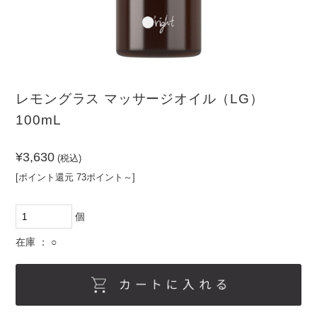
（PR）
ーム
その
他
髪の悩みから探す
頭皮の悩みから探す
レモングラス マッサージオイル（LG）
クセ・パ
ノーマル
乾燥
敏感肌
サつき
100mL
ボリュー
清涼感が
ダメージ
皮脂
ムがない
ほしい
¥3,630
(税込)
カラーダ
まとまら
フケ・か
[ポイント還元 73ポイント～]
メージ
ない
ゆみ
個
在庫 ： ○