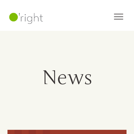
N
e
w
s